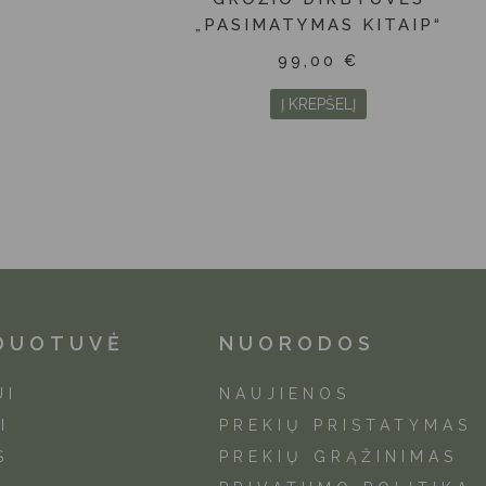
„PASIMATYMAS KITAIP“
99,00
€
Į KREPŠELĮ
DUOTUVĖ
NUORODOS
UI
NAUJIENOS
I
PREKIŲ PRISTATYMAS
S
PREKIŲ GRĄŽINIMAS