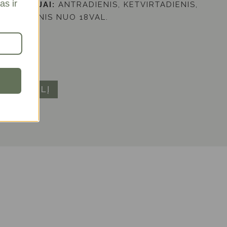
as ir
ZERVACIJAI:
ANTRADIENIS, KETVIRTADIENIS,
EKMADIENIS NUO 18VAL.
 KREPŠELĮ