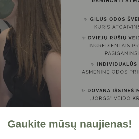
RAMINANTI ATM
✨
GILUS ODOS ŠVE
KURIS ATGAIVIN
✨
DVIEJŲ RŪŠIŲ VE
INGREDIENTAIS P
PASIGAMINS
✨
INDIVIDUALŪS
ASMENINĘ ODOS PRI
✨
DOVANA IŠSINEŠI
„JORGS“ VEIDO KR
ATEIKITE IR ATRAS
Gaukite mūsų naujienas!
JŪSŲ LAUKI