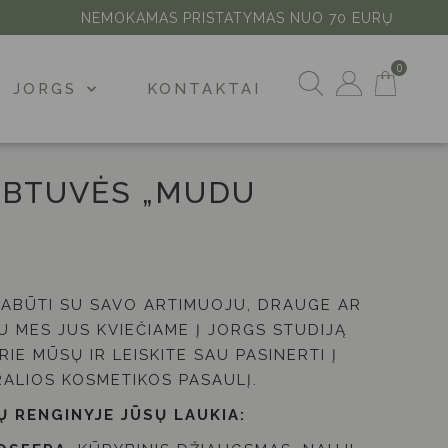
NEMOKAMAS PRISTATYMAS NUO 70 EURŲ
JORGS
KONTAKTAI
RBTUVĖS „MUDU
PABŪTI SU SAVO ARTIMUOJU, DRAUGE AR
AU MES JUS KVIEČIAME Į JORGS STUDIJĄ
RIE MŪSŲ IR LEISKITE SAU PASINERTI Į
ALIOS KOSMETIKOS PASAULĮ.
 RENGINYJE JŪSŲ LAUKIA: