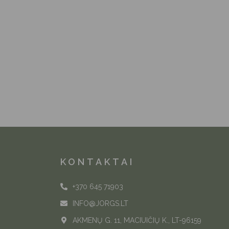
KONTAKTAI
+370 645 71903
INFO@JORGS.LT
AKMENŲ G. 11, MACIUIČIŲ K., LT-96159