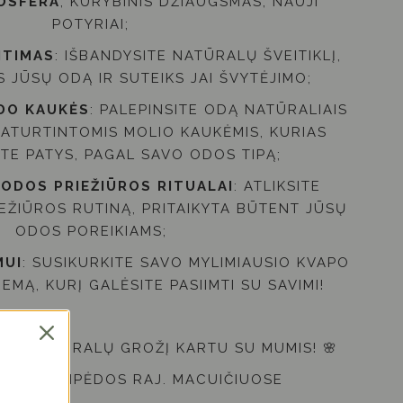
OSFERA
, KŪRYBINIS DŽIAUGSMAS, NAUJI
POTYRIAI;
ITIMAS
: IŠBANDYSITE NATŪRALŲ ŠVEITIKLĮ,
S JŪSŲ ODĄ IR SUTEIKS JAI ŠVYTĖJIMO;
IDO KAUKĖS
: PALEPINSITE ODĄ NATŪRALIAIS
RATURTINTOMIS MOLIO KAUKĖMIS, KURIAS
ITE PATYS, PAGAL SAVO ODOS TIPĄ;
 ODOS PRIEŽIŪROS RITUALAI
: ATLIKSITE
EŽIŪROS RUTINĄ, PRITAIKYTA BŪTENT JŪSŲ
ODOS POREIKIAMS;
MUI
: SUSIKURKITE SAVO MYLIMIAUSIO KVAPO
EMĄ, KURĮ GALĖSITE PASIIMTI SU SAVIMI!
KITE NATŪRALŲ GROŽĮ KARTU SU MUMIS! 🌸
AME:
KLAIPĖDOS RAJ. MACUIČIUOSE