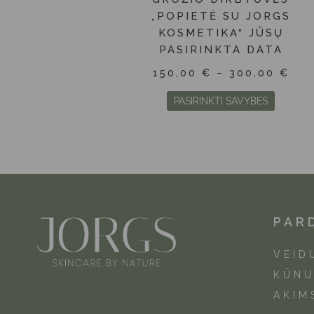
„POPIETĖ SU JORGS
KOSMETIKA“ JŪSŲ
PASIRINKTA DATA
150,00
€
–
300,00
€
PASIRINKTI SAVYBES
PAR
VEID
KŪNU
AKIM