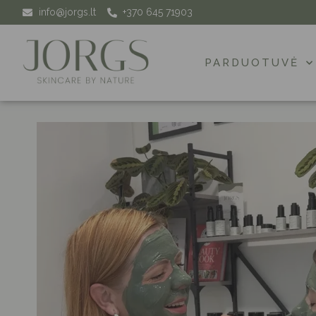
info@jorgs.lt
+370 645 71903
PARDUOTUVĖ