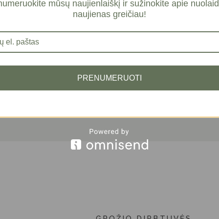
umeruokite mūsų naujienlaiškį ir sužinokite apie nuolaid
GALIMOS DIENOS RE
naujienas greičiau!
S
99,00
€
PRENUMERUOTI
Į
﹣
﹢
GROŽIO DIRBTUVĖS