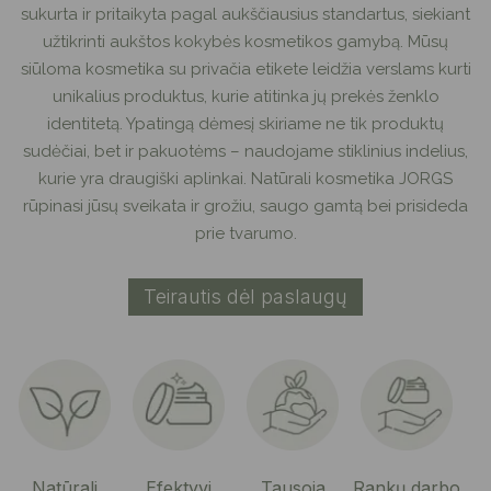
sukurta ir pritaikyta pagal aukščiausius standartus, siekiant
užtikrinti aukštos kokybės kosmetikos gamybą. Mūsų
siūloma kosmetika su privačia etikete leidžia verslams kurti
unikalius produktus, kurie atitinka jų prekės ženklo
identitetą. Ypatingą dėmesį skiriame ne tik produktų
sudėčiai, bet ir pakuotėms – naudojame stiklinius indelius,
kurie yra draugiški aplinkai. Natūrali kosmetika JORGS
rūpinasi jūsų sveikata ir grožiu, saugo gamtą bei prisideda
prie tvarumo.
Teirautis dėl paslaugų
Natūrali
Efektyvi
Tausoja
Rankų darbo