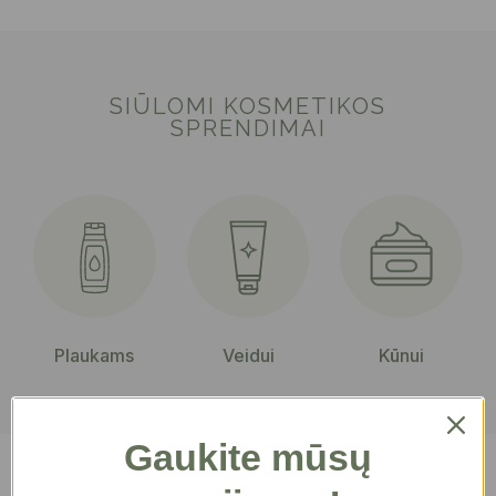
SIŪLOMI KOSMETIKOS
SPRENDIMAI
Plaukams
Veidui
Kūnui
Gaukite mūsų