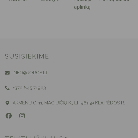
aplinką
SUSISIEKIME:
INFO@JORGS.LT
+370 645 71903
AKMENŲ G. 11, MACIUIČIŲ K., LT-96159 KLAIPĖDOS R.