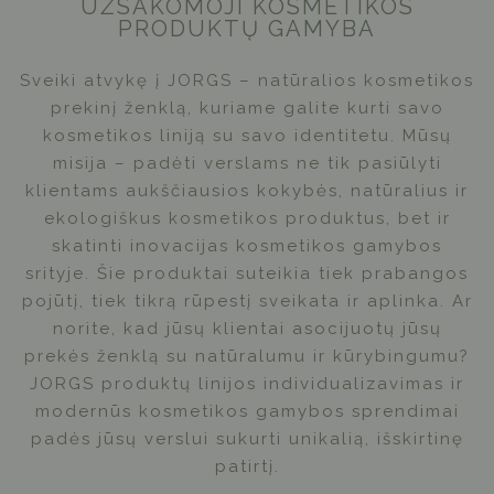
UŽSAKOMOJI KOSMETIKOS
PRODUKTŲ GAMYBA
Sveiki atvykę į JORGS – natūralios kosmetikos
prekinį ženklą, kuriame galite kurti savo
kosmetikos liniją su savo identitetu. Mūsų
misija – padėti verslams ne tik pasiūlyti
klientams aukščiausios kokybės, natūralius ir
ekologiškus kosmetikos produktus, bet ir
skatinti inovacijas kosmetikos gamybos
srityje. Šie produktai suteikia tiek prabangos
pojūtį, tiek tikrą rūpestį sveikata ir aplinka. Ar
norite, kad jūsų klientai asocijuotų jūsų
prekės ženklą su natūralumu ir kūrybingumu?
JORGS produktų linijos individualizavimas ir
modernūs kosmetikos gamybos sprendimai
padės jūsų verslui sukurti unikalią, išskirtinę
patirtį.