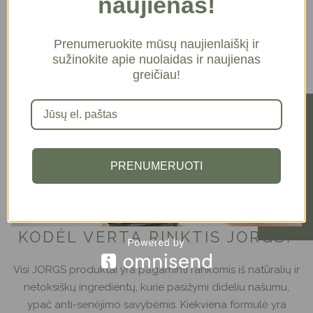
naujienas!
Prenumeruokite mūsų naujienlaiškį ir
sužinokite apie nuolaidas ir naujienas
greičiau!
PRENUMERUOTI
KODĖL VERTA RINKTIS JORGS?
Visi JORGS produktai yra pagaminti rankomis iš natūralių ir
netoksiškų ingredientų, kurie pasižymi dideliu našumu,
ypač anti-senėjimo savybėmis. Kiekviena formulė yra