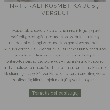
NATŪRALI KOSMETIKA JŪSŲ
VERSLUI
Įsivaizduokite savo verslo pavadinimą ir logotipą ant
natūralių, ekologiškų kosmetikos produktų, sukurtų
naudojant pažangius kosmetikos gamybos metodus,
kuriuos vertina jūsų klientai. Mūsų siūlomos kūno priežiūros
linijos ir kosmetika su privačia etikete gali būti pilnai
pritaikytos pagal jūsų poreikius – nuo išskirtinių kvapų iki
individualizuoto pakuočių dizaino. Tai sprendimas, kuris ne
tik stiprina jūsų prekės ženklą, bet ir suteikia pridėtinę vertę,
skatinančią klientų lojalumą ir jūsų verslo augimą.
Teirautis dėl paslaugų