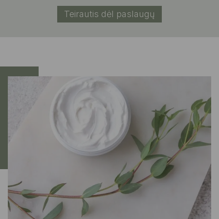
Teirautis dėl paslaugų