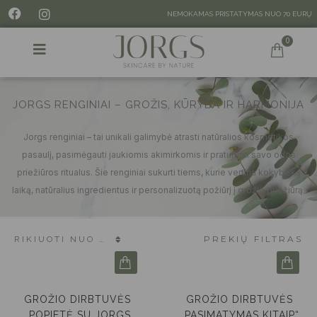
NEMOKAMAS PRISTATYMAS NUO 70 EURŲ
JORGS RENGINIAI – GROŽIS, KŪRYBA IR HARMONIJA
Jorgs renginiai – tai unikali galimybė atrasti natūralios kosmetikos
pasaulį, pasimėgauti jaukiomis akimirkomis ir praturtinti savo odos
priežiūros ritualus. Šie renginiai sukurti tiems, kurie vertina kokybišką
laiką, natūralius ingredientus ir personalizuotą požiūrį į grožio priežiūrą.
PREKIŲ FILTRAS
GROŽIO DIRBTUVĖS
GROŽIO DIRBTUVĖS
„POPIETĖ SU JORGS
„PASIMATYMAS KITAIP“