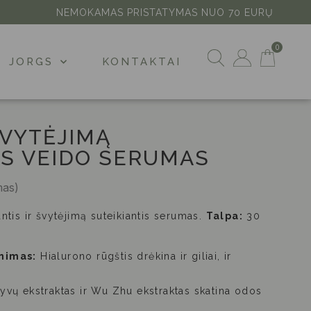
NEMOKAMAS PRISTATYMAS NUO 70 EURŲ
JORGS
KONTAKTAI
ŠVYTĖJIMĄ
IS VEIDO SERUMAS
mas)
nantis ir švytėjimą suteikiantis serumas.
Talpa:
30
nimas:
Hialurono rūgštis drėkina ir giliai, ir
yvų ekstraktas ir Wu Zhu ekstraktas skatina odos