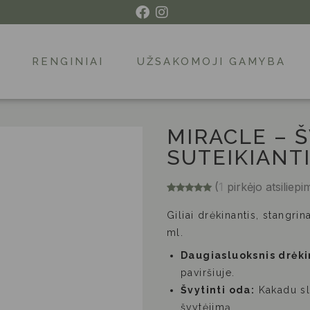
RENGINIAI
UŽSAKOMOJI GAMYBA
MIRACLE – 
SUTEIKIANT
(
1
pirkėjo atsiliepi
Įvertinimas:
1
5.00
iš 5
Giliai drėkinantis, stangri
(viso
įvertinimų:
ml.
)
Daugiasluoksnis drėki
paviršiuje.
Švytinti oda:
Kakadu sl
švytėjimą.