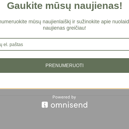
Gaukite mūsų naujienas!
vos tekstūros, malonaus kvapo, natūralios sudėties. Veidas 
umeruokite mūsų naujienlaiškį ir sužinokite apie nuolaid
naujienas greičiau!
i pažymėti
*
PRENUMERUOTI