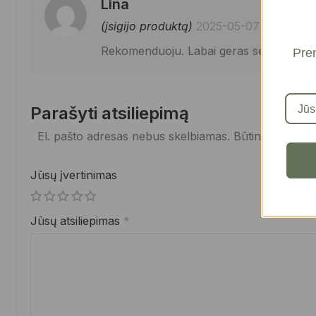
Lina
(įsigijo produktą)
2025-05-07
Rekomenduoju. Labai geras serumas. Leng
Pren
Parašyti atsiliepimą
El. pašto adresas nebus skelbiamas.
Būtini laukelia
Jūsų įvertinimas
Jūsų atsiliepimas
*