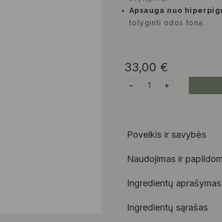
Apsauga nuo hiperpig
tolyginti odos toną.
33,00
€
﹣
﹢
Poveikis ir savybės
Naudojimas ir papildom
Ingredientų aprašymas
Ingredientų sąrašas