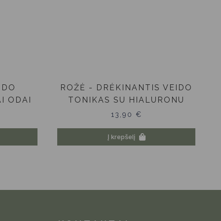
IDO
ROŽĖ - DRĖKINANTIS VEIDO
I ODAI
TONIKAS SU HIALURONU
13,90
€
Į krepšelį