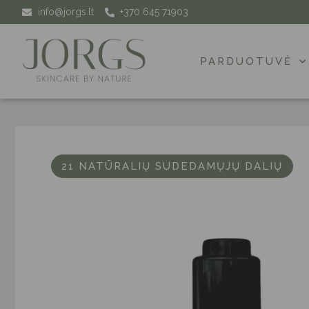
info@jorgs.lt
+370 645 71903
PARDUOTUVĖ
21 NATŪRALIŲ SUDEDAMŲJŲ DALIŲ