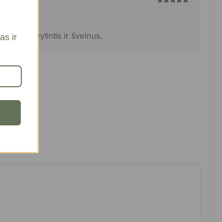
Įvertinimas:
5
iš 5
lieka švytintis ir švelnus.
as ir