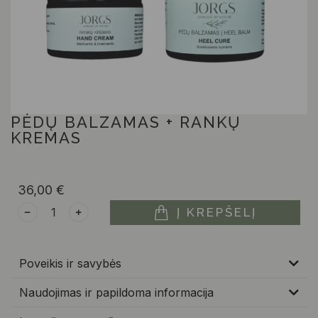
PĖDŲ BALZAMAS + RANKŲ
KREMAS
36,00
€
Į KREPŠELĮ
﹣
﹢
Poveikis ir savybės
Naudojimas ir papildoma informacija