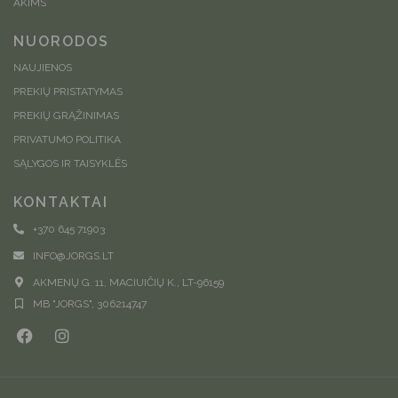
AKIMS
NUORODOS
NAUJIENOS
PREKIŲ PRISTATYMAS
PREKIŲ GRĄŽINIMAS
PRIVATUMO POLITIKA
SĄLYGOS IR TAISYKLĖS
KONTAKTAI
+370 645 71903
INFO@JORGS.LT
AKMENŲ G. 11, MACIUIČIŲ K., LT-96159
MB "JORGS", 306214747