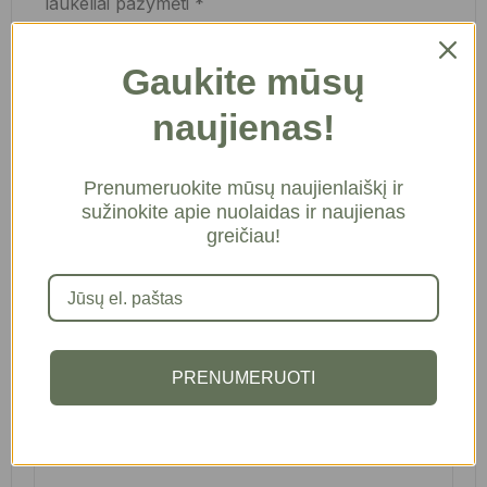
laukeliai pažymėti
*
Jūsų įvertinimas
Gaukite mūsų
naujienas!
Jūsų atsiliepimas
*
Prenumeruokite mūsų naujienlaiškį ir
sužinokite apie nuolaidas ir naujienas
greičiau!
PRENUMERUOTI
Pavadinimas
*