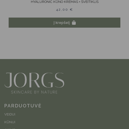
HYALURONIC KŪNO KREMAS + ŠVEITIKLIS
42,00
€
Į krepšelį
PARDUOTUVĖ
VEIDUI
KŪNUI