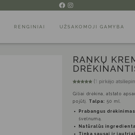
RENGINIAI
UŽSAKOMOJI GAMYBA
RANKŲ KREM
DRĖKINANTI
(
1
pirkėjo atsiliepi
Įvertinimas:
1
5.00
iš 5
Giliai drėkina, atstato apsa
(viso
įvertinimų:
pojūtį.
Talpa:
)
50 ml.
Prabangus drėkinimas
švelnumą.
Natūralūs ingredienta
Tinka sausai ir jautria