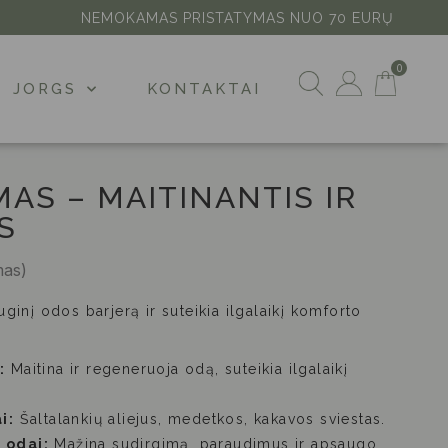
NEMOKAMAS PRISTATYMAS NUO 70 EURŲ
JORGS
KONTAKTAI
AS – MAITINANTIS IR
S
mas)
uginį odos barjerą ir suteikia ilgalaikį komforto
:
Maitina ir regeneruoja odą, suteikia ilgalaikį
i:
Šaltalankių aliejus, medetkos, kakavos sviestas.
i odai:
Mažina sudirgimą, paraudimus ir apsaugo