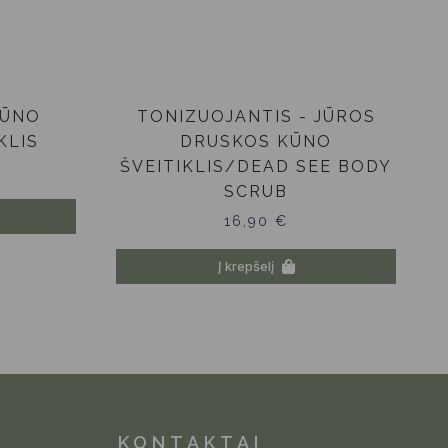
KŪNO
TONIZUOJANTIS - JŪROS
KLIS
DRUSKOS KŪNO
ŠVEITIKLIS/DEAD SEE BODY
SCRUB
16,90
€
Į krepšelį
KONTAKTAI