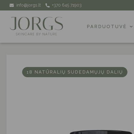
info@jorgs.lt
+370 645 71903
PARDUOTUVĖ
18 NATŪRALIŲ SUDEDAMŲJŲ DALIŲ