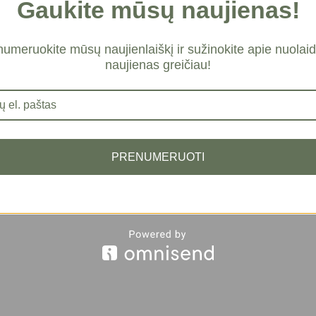
Gaukite mūsų naujienas!
umeruokite mūsų naujienlaiškį ir sužinokite apie nuolaid
naujienas greičiau!
i pažymėti
*
PRENUMERUOTI