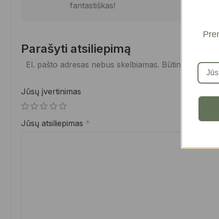
fantastiškas!
Pren
Parašyti atsiliepimą
El. pašto adresas nebus skelbiamas.
Būtini laukelia
Jūsų įvertinimas
Jūsų atsiliepimas
*