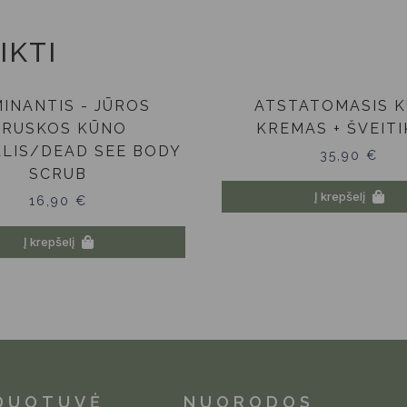
IKTI
INANTIS - JŪROS
ATSTATOMASIS 
DRUSKOS KŪNO
KREMAS + ŠVEITI
KLIS/DEAD SEE BODY
35,90
€
SCRUB
Į krepšelį
16,90
€
Į krepšelį
DUOTUVĖ
NUORODOS