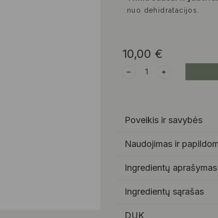
nuo dehidratacijos.
10,00
€
﹣
﹢
Poveikis ir savybės
Naudojimas ir papildom
Ingredientų aprašymas
Ingredientų sąrašas
DUK