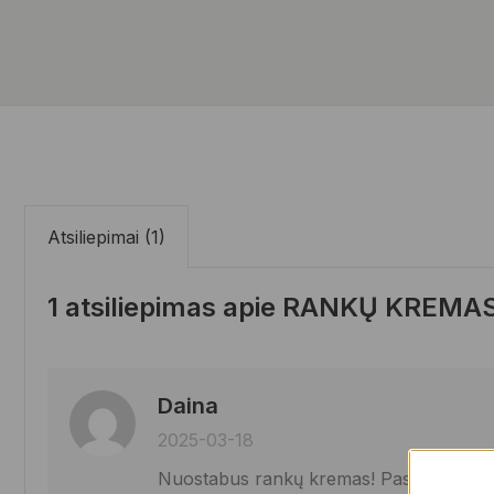
Atsiliepimai (1)
1 atsiliepimas apie
RANKŲ KREMAS 
Daina
2025-03-18
Nuostabus rankų kremas! Pasitepus rankos